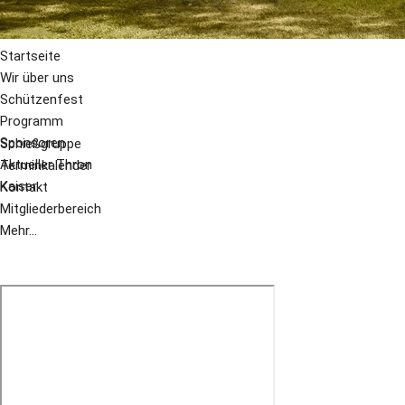
Startseite
Wir über uns
Schützenfest
Programm
Sponsoren
Schießgruppe
Aktueller Thron
Terminkalender
Kaiser
Kontakt
Mitgliederbereich
Mehr...